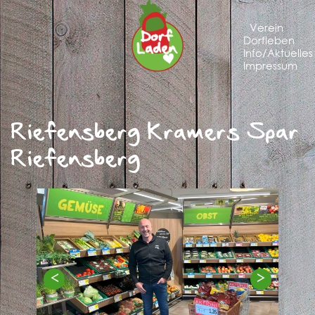
Verein
Dorfleben
Info/Aktuelles
Impressum
Riefensberg Kramers Spar
Riefensberg
<
>