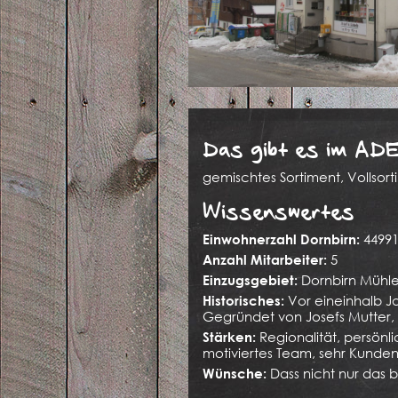
Das gibt es im AD
gemischtes Sortiment, Vollsort
Wissenswertes
4499
Einwohnerzahl Dornbirn:
5
Anzahl Mitarbeiter:
Dornbirn Mühl
Einzugsgebiet:
Vor eineinhalb J
Historisches:
Gegründet von Josefs Mutter, 
Regionalität, persönl
Stärken:
motiviertes Team, sehr Kund
Dass nicht nur das 
Wünsche: