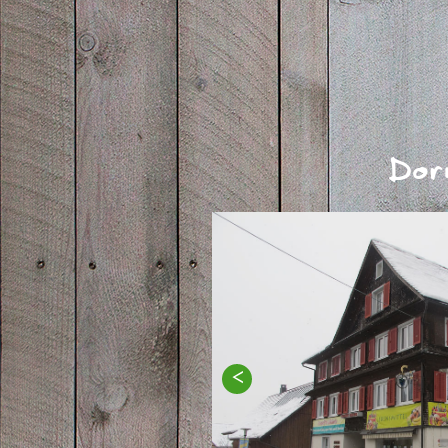
Dor
<