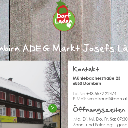
nbirn ADEG Markt Josefs Lä
Kontakt
Mühlebacherstraße 23
6850 Dornbirn
Tel.Nr:
+43 5572 22474
E-Mail:
waldtraudf@aon.at
>
Öffnungszeiten
Mo, Di, Mi, Do, Fr, Sa:
07:30
Sonn- und Feiertag:
gesc