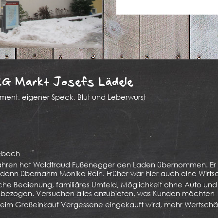
EG Markt Josefs Lädele
iment, eigener Speck, Blut und Leberwurst
1
ebach
ahren hat Waldtraud Fußenegger den Laden übernommen. Er b
dann übernahm Monika Rein. Früher war hier auch eine Wirtsc
iche Bedienung, familiäres Umfeld, Möglichkeit ohne Auto und
enbezogen. Versuchen alles anzubieten, was Kunden möchten
beim Großeinkauf Vergessene eingekauft wird, mehr Wertsch