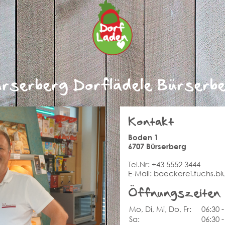
rserberg Dorflädele Bürserb
Kontakt
Boden 1
6707 Bürserberg
Tel.Nr:
+43 5552 3444
E-Mail:
baeckerei.fuchs.b
Öffnungszeiten
Mo, Di, Mi, Do, Fr:
06:30 -
Sa:
06:30 -