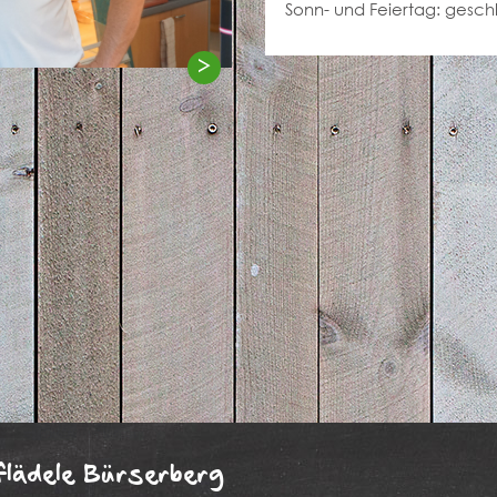
Sonn- und Feiertag:
gesch
>
flädele Bürserberg