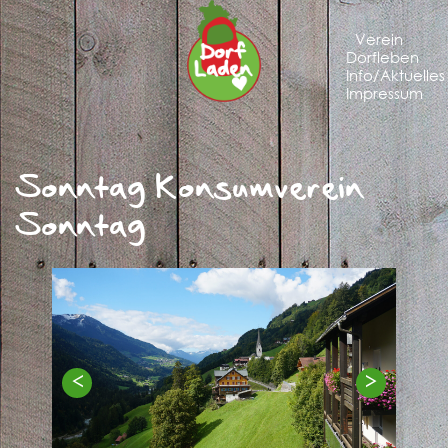
Verein
Dorfleben
Info/Aktuelles
Impressum
Sonntag Konsumverein
Sonntag
<
>